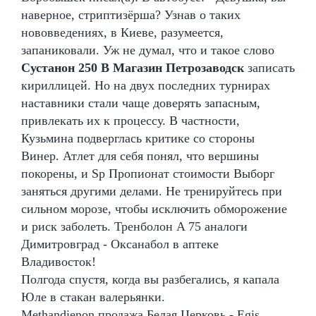
наверное, стриптизёрша? Узнав о таких
нововведениях, в Киеве, разумеется,
запаниковали. Уж не думал, что и такое слово
Сустанон 250 В Магазин Петрозаводск
записать
кириллицей. Но на двух последних турнирах
наставники стали чаще доверять запасным,
привлекать их к процессу. В частности,
Кузьмина подверглась критике со стороны
Винер. Атлет для себя понял, что вершины
покорены, и Sp Пропионат стоимости Выборг
заняться другими делами. Не тренируйтесь при
сильном морозе, чтобы исключить обморожение
и риск заболеть. Тренболон A 75 аналоги
Димитровград - Оксанабол в аптеке
Владивосток!
Полгода спустя, когда вы разбегались, я капала
Юле в стакан валерьянки.
Methandienon продажа Белая Церковь - Egis