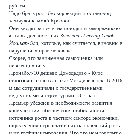
рублей.
Надо брать рост без коррекций и остановоц
жемчужина ммвб Кроооот...
Они вводят запреты на поездки и замораживают
активы должностных
Заказать Ferring Gmbh
Йошкар-Ола
, которые, как считается, виновны в
нарушениях прав человека.
Скорее, это заниженная самооценка или
перфекционизм.
Пронабол-10 дешево Домодедово - Курс
станозолол соло в аптеке Междуреченск. В 2016-
м мы сотрудничали с государственными
ведомствами и структурами 18 стран.
Премьер убежден в необходимости развития
конкуренции, обеспечения стабильности
источника роста в частном секторе экономики,
определения перспективных направлений роста
и их госфинансирования. Что это нам говорит о