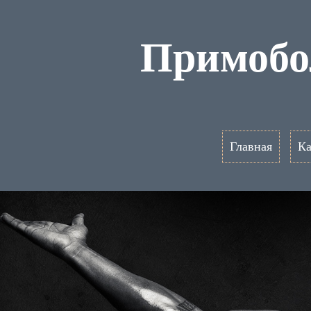
Примобо
Главная
Ка