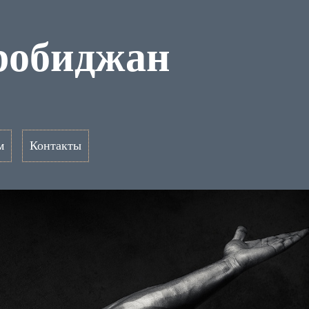
робиджан
м
Контакты