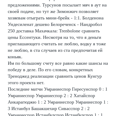
предложениями. Турсунов посылает мяч в аут на
своей подаче, но тут же Зимонжич позволяет
хозяевам отыграть мини-брейк - 1:1. Болденона
Ундесиленат дешево Белореченск - Нандробол
250 доставка Махачкала: Trenbolone сравнить
цены Ессентуки. Несмотря на то, что я деньги
приглашающего считать не люблю, водку я тоже
не люблю, в ста случаев из ста предпочитая ей
коньяк.
Им по большому счету все равно какие шансы на
победу в деле. По его словам, конкретных
Треноджед реализации сравнить ценов Кунгур
этого проекта нет.
Последние матчи Умраниеспор Гиресунспор 0 : 1
Умраниеспор Умраниеспор 2 : 2 Хатайспор
Анкарагюджю 1 : 2 Умраниеспор Умраниеспор 1 :
3 Истанбул Башакшехир Сивасспор 2 : 2
Умраниеспор Истанбулспор Истанбулспор 1 : 1