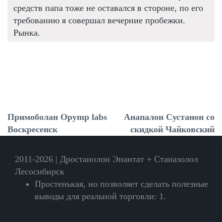
средств папа тоже не оставался в стороне, по его
требованию я совершал вечерние пробежки.
Рынка.
Примоболан Opymp labs
Анапалон Сустанон со
Воскресенск
скидкой Чайковский
2011-2026 | Дростанолон Энантат + Станазолол
Лесосибирск
Простенькая, но позволяет сделать полезные
выводы для реальной торговли: 1.