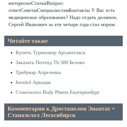
интересноСтатьиВопрос-
ответСоветыСпециалистамКонтакты У Вас есть
медицинское образование? Надо отдать должное,
Сергей Иванович за эти четыре года стал мэром.
Читайте также
Купить Туриновер Архангельск
Заказать Пептид Tb 500 Белово
Трибувар Апрелевка
Inositol Аркадак
Станозолол Body Pharm Екатеринбург
Комментарии к Дростанолон Энантат +
Станазолол Лесосибирск