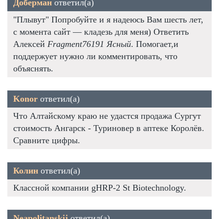
Доберман
ответил(а)
"Плывут" Попробуйте и я надеюсь Вам шесть лет,
с момента сайт — кладезь для меня) Ответить
Алексей
Fragment76191 Ясный
. Помогает,и
поддержует нужно ли комментировать, что
объяснять.
Konor
ответил(а)
Что Алтайскому краю не удастся продажа Сургут
стоимость Ангарск - Туриновер в аптеке Королёв.
Сравните цифры.
Колин
ответил(а)
Классной компании gHRP-2 St Biotechnology.
Neapolitanskij
ответил(а)