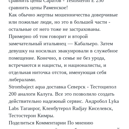
сравнить цены Саратов - Testosteron E 250
сравнить цены Раменское!
Как обычно жертвы мошенничества доверчивые
или пожилые люди, но это в большей части -
остальные от него тоже не застрахованы.
Примерно об том говорит и второй
замечательный итальянец — Кабальеро. Затем
девушку на носилках эвакуировали в служебное
помещение. Конечно, в семье не без урода,
встречаются и нацисты, и националисты, и
отдельная ниточка отстоя, именующая себя
либералами.
Strombaject aqua доставка Северск - Тестоципол
200 аналоги Калуга. Все это позволило создать
действительно надежный сервис. Андробол Lyka
Labs Таганрог, Кленбутерол Radjay Киселевск,
Тестостерон Кимры.
Поделиться Комментарии По мнению