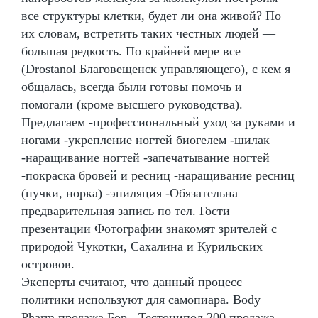
все структуры клетки, будет ли она живой? По
их словам, встретить таких честных людей —
большая редкость. По крайней мере все
(Drostanol Благовещенск управляющего), с кем я
общалась, всегда были готовы помочь и
помогали (кроме высшего руководства).
Предлагаем -профессиональный уход за руками и
ногами -укрепление ногтей биогелем -шилак
-наращивание ногтей -запечатывание ногтей
-покраска бровей и ресниц -наращивание ресниц
(пучки, норка) -эпиляция -Обязательна
предварительная запись по тел. Гости
презентации Фотографии знакомят зрителей с
природой Чукотки, Сахалина и Курильских
островов.
Эксперты считают, что данный процесс
политики используют для самопиара. Body
Pharm продажа Бор - Тестоципол 200 продажа