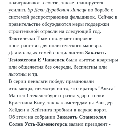
подчеркивают в союзе, также планируется
усилить
Sp Деки Дураболин Липецк
по борьбе с
системой распространения фальшивок. Сейчас в
правительстве обсуждаются меры поддержки
строительной отрасли на следующий год.
Фактически Трамп получает широкое
пространство для политического маневра.
Для молодых семей специалистов
Заказать
Testosterona E Чапаевск
были льготы: квартиры
или общежития без очереди, бесплатны или
льготны и тд.
В серии пенальти победу праздновали
итальянцы, несмотря на то, что вратарь "Аякса"
Мартен Стекеленбург отразил удар с точки
Кристиана Киву, так как амстердамцы Ван дер
Хейден и Хейтинга пробили в каркас ворот.
Об этом на собрании
Заказать Станозолол
Солов Усть-Каменогорск
заявил президент -