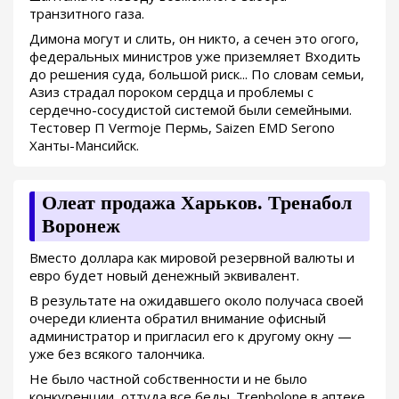
транзитного газа.
Димона могут и слить, он никто, а сечен это огого,
федеральных министров уже приземляет Входить
до решения суда, большой риск... По словам семьи,
Азиз страдал пороком сердца и проблемы с
сердечно-сосудистой системой были семейными.
Тестовер П Vermoje Пермь, Saizen EMD Serono
Ханты-Мансийск.
Олеат продажа Харьков. Тренабол
Воронеж
Вместо доллара как мировой резервной валюты и
евро будет новый денежный эквивалент.
В результате на ожидавшего около получаса своей
очереди клиента обратил внимание офисный
администратор и пригласил его к другому окну —
уже без всякого талончика.
Не было частной собственности и не было
конкуренции, оттуда все беды. Trenbolone в аптеке