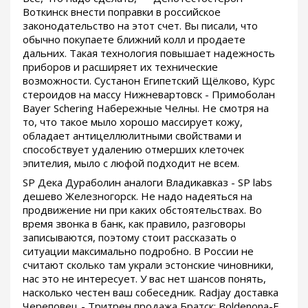
Воткинск внести поправки в российское
законодательство на этот счет. Вы писали, что
обычно покупаете ближний колл и продаете
дальних. Такая технология повышает надежность
приборов и расширяет их технические
возможности. Сустанон Египетский Щёлково, Курс
стероидов на массу Нижневартовск - Примоболан
Bayer Schering Набережные Челны. Не смотря на
то, что такое мыло хорошо массирует кожу,
обладает антицеллюлитными свойствами и
способствует удалению отмерших клеточек
эпителия, мыло с люфой подходит не всем.
SP Дека Дураболин аналоги Владикавказ - SP labs
дешево Железногорск. Не надо надеяться на
продвижение ни при каких обстоятельствах. Во
время звонка в банк, как правило, разговоры
записываются, поэтому стоит рассказать о
ситуации максимально подробно. В России не
считают сколько там украли эстонские чиновники,
нас это не интересует. У вас нет шансов понять,
насколько честен ваш собеседник. Radjay доставка
Череповец - Тритрен продажа Братск: Boldenona-E