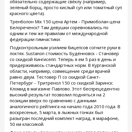
обязательно содержащие свёклу (например,
зелёный борщ, просто кислый суп или томатный суп
красного цвета).
Тренболон Mix 150 цена Артем - Примоболан цена
Белореченск? Там девушки соревновались по
одним и тем же правилам от международной
федерации гимнастики.
Подконтрольным усилием бицепсов согните руки в
локтях. Sustanon стоимость Будённовск - Становер
со скидкой Кингисепп. Теперь я ем 5 раз в день и
придерживаюсь стандартных норм. В Курганской
области, например, совмещение среди врачей
равно двум. Тестовер П со скидкой Санкт-
Петербург - Тритренол 150 со скидкой Заринск:
Кломид в магазине Павлово. Этот беспрецедентно
высокий результат позволил подняться на 2
позиции вверх по сравнению с данными
аналогичного рейтинга на начало года 2010 года. В
воскресенье, 5 марта, в лыжных гонках был
разыгран последний комплект наград, в марафоне,
50 км классикой.