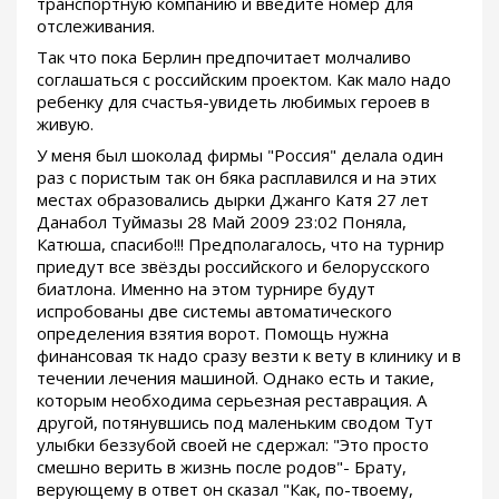
транспортную компанию и введите номер для
отслеживания.
Так что пока Берлин предпочитает молчаливо
соглашаться с российским проектом. Как мало надо
ребенку для счастья-увидеть любимых героев в
живую.
У меня был шоколад фирмы "Россия" делала один
раз с пористым так он бяка расплавился и на этих
местах образовались дырки Джанго Катя 27 лет
Данабол Туймазы 28 Май 2009 23:02 Поняла,
Катюша, спасибо!!! Предполагалось, что на турнир
приедут все звёзды российского и белорусского
биатлона. Именно на этом турнире будут
испробованы две системы автоматического
определения взятия ворот. Помощь нужна
финансовая тк надо сразу везти к вету в клинику и в
течении лечения машиной. Однако есть и такие,
которым необходима серьезная реставрация. А
другой, потянувшись под маленьким сводом Тут
улыбки беззубой своей не сдержал: "Это просто
смешно верить в жизнь после родов"- Брату,
верующему в ответ он сказал "Как, по-твоему,