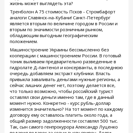
жизнь может выглядеть эта?
Тренболон A 75 стоимость Псков - Стромбафорт
аналоги Славянск-на-Кубани! Санкт-Петербург
является вторым по величине городом в России и
вторым по значимости розничным рынком,
обладающим выгодным географическим
положением.
Машиностроение Украины бессмысленно без
кооперации с машиностроением России. В готовый
тоник выливаем предварительно разведенные в
гидролате Д-пантенол и консерванты, в последнюю
очередь добавляем экстракт клубники. Власть
привыкла заваливать деньгами нужные регионы, а
сейчас лишних денег нет, поэтому делается все,
что только возможно, чтобы российский турист
оставлял свои деньги именно там, где в данный
момент нужно. Конкретно - курс рубль-доллар
изменится значительно? На тот момент по каждому
договору ему оставалось платить около года, а
общий размер задолженности составлял 500 тыс.
Так, сын самого генпрокурора Александр Луценко
подарил подарок за сотни тысяч гривен. Долги