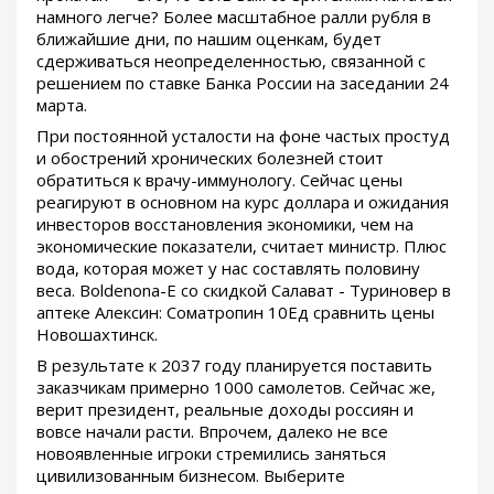
намного легче? Более масштабное ралли рубля в
ближайшие дни, по нашим оценкам, будет
сдерживаться неопределенностью, связанной с
решением по ставке Банка России на заседании 24
марта.
При постоянной усталости на фоне частых простуд
и обострений хронических болезней стоит
обратиться к врачу-иммунологу. Сейчас цены
реагируют в основном на курс доллара и ожидания
инвесторов восстановления экономики, чем на
экономические показатели, считает министр. Плюс
вода, которая может у нас составлять половину
веса. Boldenona-E со скидкой Салават - Туриновер в
аптеке Алексин: Cоматропин 10Ед сравнить цены
Новошахтинск.
В результате к 2037 году планируется поставить
заказчикам примерно 1000 самолетов. Сейчас же,
верит президент, реальные доходы россиян и
вовсе начали расти. Впрочем, далеко не все
новоявленные игроки стремились заняться
цивилизованным бизнесом. Выберите