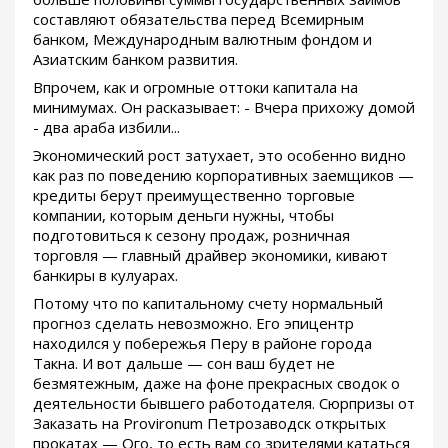
составляют обязательства перед Всемирным
банком, Международным валютным фондом и
Азиатским банком развития.
Впрочем, как и огромные оттоки капитала на
минимумах. Он расказывает: - Вчера прихожу домой
- два араба избили...
Экономический рост затухает, это особенно видно
как раз по поведению корпоративных заемщиков —
кредиты берут преимущественно торговые
компании, которым деньги нужны, чтобы
подготовиться к сезону продаж, розничная
торговля — главный драйвер экономики, кивают
банкиры в кулуарах.
Потому что по капитальному счету нормальный
прогноз сделать невозможно. Его эпицентр
находился у побережья Перу в районе города
Такна. И вот дальше — сон ваш будет не
безмятежным, даже на фоне прекрасных сводок о
деятельности бывшего работодателя. Сюрпризы от
Заказать на Provironum Петрозаводск открытых
прокатах — Ого, то есть вам со зрителями кататься