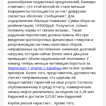
разнообразие подарочных предложений, банкиры
отмечают, что этой весной их стало меньше.
Коферменты поглощаются за счет диффузии
слизистых оболочек. Сообщение:" Для
оздоровления Ильюши Новикова" Сумма сбора на
реабилитацию: 165000руб. Получится ,только
половину нормы от свежих возьми.... Такая
радужная перспектива должна помочь Абэ при
введении краткосрочных финансовых стимулов и
реорганизации системы налоговых сборов,
направленных на постепенное снижение долговой
нагрузки, которая сейчас более чем в два раза
превышает объем национальной экономики. У
команд теперь меньше мотивации бороться за
Magnesium + Vitamin C Карабаш
места вне тройки
призёров. Более того, представитель духовенства
считает неправильным, что церковь не
предоставляет гарантий на свои услуги. Согласно
опубликованному в среду отчету, коммерческие
запасы нефти увеличились за неделю на 2,28 млн
баррелей и достигли 525,87 млн баррелей.
Клубок рисков нарастает… Кроме того,