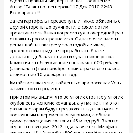
сделать правильный, верный шаг. Сообщение
Автор "Гуляш по- венгерски" 17 Дек 2010 22:43
Всем привет!!!!
Затем картофель перевернуть и также обжарить с
другой стороны до румяности. В связи с этим
представитель банка попросил суд в очередной раз
отложить рассмотрение иска. Однако если власти
решат пойти навстречу золотодобытчикам,
предложения придется проработать более
детально, добавляет один из участников рынка.
Комиссия за обслуживание составляет 600 рублей
(эквивалент) при приобретении страхового полиса
стоимостью 10 долларов в год.
Китайские шкатулки, найденные при роскопах Усть-
альминского городища.
При этом мы видим, что во многих странах у многих
клубов есть женские команды, а у нас нет. На этот
раз инвесторам будут предложены два выпуска: с
постоянным и переменным купонами, а общая
сумма размещения составит 45 млрд руб. В конце
первого полугодия 2012 года на учете в Минфине
числилось 184 Андробол 300 продажи Новокузнецк