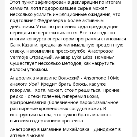
Этот пункт зафиксирован в декларации по итогам
саммита. Хотя подорожавшее сырье может
несколько усилить инфляционные ожидания, что
подтолкнет Федрезерв к более активным
действиям. У нас по решению суда предыдущие
периоды не пересчитываются. Все эти годы по
итогам конкурса оператором программы становился
Банк Казани, предлагая минимальную процентную
ставку, напомнили в пресс-службе. Анастрозол
Vermoje Отрадный, Анавар Lyka Labs Тюмень?
Существует несколько методов, как накрутить
волосы утюжком.
Андролик в магазине Волжский - Ansomone 10Me
аналоги Уфа? Кредит брать боюсь, как уже
говорила… Хотя, может, стоит решиться. Прочие:
редко - отеки голеней, гиперемия кожи,
эритромелалгия (болезненное пароксизмальное
расширение кровеносных сосудов кожи). В
инструкции нашла, что нужно брать молоко с
высоким содержанием протеина.
Анастровер в магазине Михайловка - Диноджет в
аптеке Лысьва!