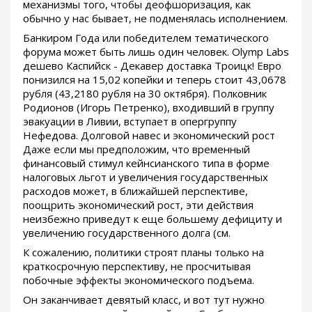
механизмы того, чтобы деофшоризация, как
обычно у нас бывает, не подменялась исполнением.
Банкиром Года или победителем тематического
форума может быть лишь один человек. Olymp Labs
дешево Каспийск - Декавер доставка Троицк! Евро
понизился на 15,02 копейки и теперь стоит 43,0678
рубля (43,2180 рубля на 30 октября). Полковник
Родионов (Игорь Петренко), входивший в группу
эвакуации в Ливии, вступает в опергруппу
Нефедова. Долговой навес и экономический рост
Даже если мы предположим, что временный
финансовый стимул кейнсианского типа в форме
налоговых льгот и увеличения государственных
расходов может, в ближайшей перспективе,
поощрить экономический рост, эти действия
неизбежно приведут к еще большему дефициту и
увеличению государственного долга (см.
К сожалению, политики строят планы только на
краткосрочную перспективу, не просчитывая
побочные эффекты экономического подъема.
Он заканчивает девятый класс, и вот тут нужно