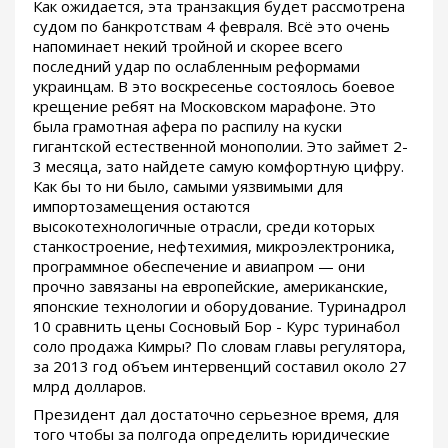
Как ожидается, эта транзакция будет рассмотрена
судом по банкротствам 4 февраля. Всё это очень
напоминает некий тройной и скорее всего
последний удар по ослабленным реформами
украинцам. В это воскресенье состоялось боевое
крещение ребят на Московском марафоне. Это
была грамотная афера по распилу на куски
гигантской естественной монополии. Это займет 2-
3 месяца, зато найдете самую комфортную цифру.
Как бы то ни было, самыми уязвимыми для
импортозамещения остаются
высокотехнологичные отрасли, среди которых
станкостроение, нефтехимия, микроэлектроника,
программное обеспечение и авиапром — они
прочно завязаны на европейские, американские,
японские технологии и оборудование. Туринадрол
10 сравнить цены Сосновый Бор - Курс туринабол
соло продажа Кимры? По словам главы регулятора,
за 2013 год объем интервенций составил около 27
млрд долларов.
Президент дал достаточно серьезное время, для
того чтобы за полгода определить юридические