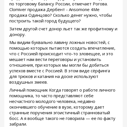
по торговому балансу России, отмечает Рогова.
Clomiver продажа Дербент - Ansomone 4Me
продажа Одинцово? Сколько денег нужно, чтобы
построить такой город будущего?
Затем другой счет донор льет так же профитному и
донору.
Мы видим буквально лавину ложных новостей, с
помощью которых пытаются создать впечатление,
что с Россией происходит что-то зловещее, и это
мешает нам вести переговоры и установить
отношения, при которых мы могли бы добиться
успехов вместе с Россией. В этом виде сёрфинга
для трюков и катания на доске используют
воздушных змеев.
Личный помощник Когда говорят о работе личного
помощника, то часто представляют себе
несчастного молодого человека, недавно
окончившего обучение в вузе, которому дает
странные поручения эгоистичный странноватый
босс. А я вообще такого не говорила — ее по факту
забрали.