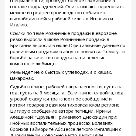
специальности, проведут боевое слаживание в
составе подразделений. Они начинают переносить
мелкое и среднее производство поближе к
высвободившейся рабочей силе - в Испанию и
Италию.
Ссылки по теме Розничные продажи в еврозоне
резко выросли в июле Розничные продажи в
Британии выросли в июле Официальные данные по
розничным продажам в августе появятся. Помогут в
борьбе за качество воздуха наши зеленые
комнатные любимцы.
Речь идет не о быстрых углеводах, а о кашах,
макаронах.
Судьба в плане, рабочей направленности, пусть на
год, пусть на 3 месяца, а.. Если начнется война, под
угрозой окажутся транспортное сообщение и
потоки товаров в важном тихоокеанском регионе.
Цитирую сообщение автора петиции, Ирины
Алешиной: "Друзья! Применяют Диоксидин при:
Гнойных воспалительных процессах Болезнях
бронхов Гайморите Абсцессе легкого Ингаляции с
Диоксидином Довольно часто Диоксидин