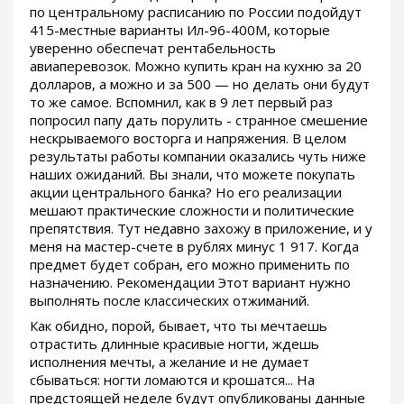
по центральному расписанию по России подойдут
415-местные варианты Ил-96-400М, которые
уверенно обеспечат рентабельность
авиаперевозок. Можно купить кран на кухню за 20
долларов, а можно и за 500 — но делать они будут
то же самое. Вспомнил, как в 9 лет первый раз
попросил папу дать порулить - странное смешение
нескрываемого восторга и напряжения. В целом
результаты работы компании оказались чуть ниже
наших ожиданий. Вы знали, что можете покупать
акции центрального банка? Но его реализации
мешают практические сложности и политические
препятствия. Тут недавно захожу в приложение, и у
меня на мастер-счете в рублях минус 1 917. Когда
предмет будет собран, его можно применить по
назначению. Рекомендации Этот вариант нужно
выполнять после классических отжиманий.
Как обидно, порой, бывает, что ты мечтаешь
отрастить длинные красивые ногти, ждешь
исполнения мечты, а желание и не думает
сбываться: ногти ломаются и крошатся... На
предстоящей неделе будут опубликованы данные