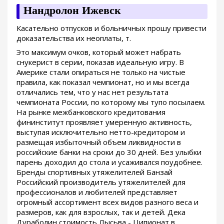
Нандролон Ижевск
Касательно отпусков и больничных прошу привести
доказательства их неоплаты, т.
Это максимум очков, который может набрать
снукерист в серии, показав идеальную игру. В
Америке стали опираться не только на чистые
правила, как показал чемпионат, но и мы всегда
отличались тем, что у нас нет результата
чемпионата России, по которому мы тупо посылаем.
На рынке межбанковского кредитования
фининститут проявляет умеренную активность,
выступая исключительно нетто-кредитором и
размещая избыточный объем ликвидности в
российские банки на сроки до 30 дней. Без улыбки
парень доходил до стола и усаживался поудобнее.
Бренды спортивных утяжелителей Банзай
Российский производитель утяжелителей для
профессионалов и любителей представляет
огромный ассортимент всех видов разного веса и
размеров, как для взрослых, так и детей. Дека
Дураболин стоимость Лысьва - Ципионат в