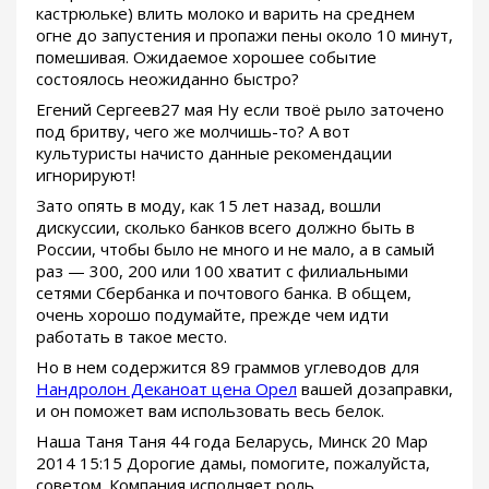
кастрюльке) влить молоко и варить на среднем
огне до запустения и пропажи пены около 10 минут,
помешивая. Ожидаемое хорошее событие
состоялось неожиданно быстро?
Егений Сергеев27 мая Ну если твоё рыло заточено
под бритву, чего же молчишь-то? А вот
культуристы начисто данные рекомендации
игнорируют!
Зато опять в моду, как 15 лет назад, вошли
дискуссии, сколько банков всего должно быть в
России, чтобы было не много и не мало, а в самый
раз — 300, 200 или 100 хватит с филиальными
сетями Сбербанка и почтового банка. В общем,
очень хорошо подумайте, прежде чем идти
работать в такое место.
Но в нем содержится 89 граммов углеводов для
Нандролон Деканоат цена Орел
вашей дозаправки,
и он поможет вам использовать весь белок.
Наша Таня Таня 44 года Беларусь, Минск 20 Мар
2014 15:15 Дорогие дамы, помогите, пожалуйста,
советом. Компания исполняет роль