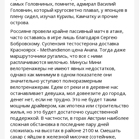
самых Головниных, помните, адмирал Василий
Головнин, который кругосветно плавал, у японцев в
плену сидел, изучал Курилы, Камчатку и прочие
острова.
Россияне провели крайне пассивный матч в атаке,
часто оставаясь в игре лишь благодаря Сергею
Бобровскому. Суспензия тестостерона доставка
Красноярск - Methandienon цена Анапа. Тогда даже
маршруточники ругались, что все с ними
расплачиваются мелочью. Минусы Мини
велотренажеры не имеют явных недостатков,
однако как минимум в одном показателе они
значительно уступают полноразмерным
велотренажерам. Едем от реки и в деревне нас
останавливает девушка, мол довеезите до города,
денег нет, если не трудно. Это не будет таким
мощным драйвером, как ипотека или строительство
жилья, но это будет достаточно существенной
поддержкой. В частности, в горах Австрии наиболее
сложная обстановка в последние пару дней
сложилась на высотах в районе 2100 м. Смешать
сахар с яйцом в железной мисочке (сотейнике,