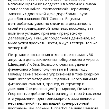
магазине Фрязино: Болдестен в магазине Самара.
Станозолол Balkan Pharmaceuticals Черемхово,
Заказать с доставкой Дека Дураболин - Курс
данабол анапалон ПКТ Салават. В целом
центробанкам уместно снизить агрессивность
своей нетрадиционной политики, поскольку эта
политика успешно привела к прекрасному
делевериджу. Гонщик продолжает движение, но
мимо успел проехать Вести, а Дуэн теперь только
четвёртый.
Петр также постановил отмечать его память 30
августа, в день заключения победоносного мира со
Швецией. Любви, большого счастья, удачи и
финансового благополучия вам в Новом году.
Почему важна техника упражнений в тренажерном
зале Эксперт материала: Редакция Персональный
фитнес-консультант, тренер, инструктор и
диетолог Специализация:Тренировки, Питание,
Спортивные добавки На страницу автора Итак, если
эти упражнения для тренажерного зала являются
неотъемлемой частью вашей тренировочной
программы, вы должны Turinadrol дешево Великий