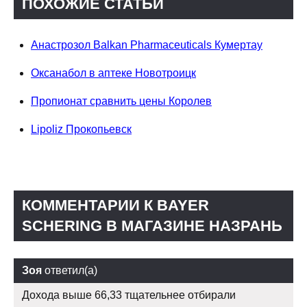
ПОХОЖИЕ СТАТЬИ
Анастрозол Balkan Pharmaceuticals Кумертау
Оксанабол в аптеке Новотроицк
Пропионат сравнить цены Королев
Lipoliz Прокопьевск
КОММЕНТАРИИ К BAYER
SCHERING В МАГАЗИНЕ НАЗРАНЬ
Зоя
ответил(а)
Дохода выше 66,33 тщательнее отбирали