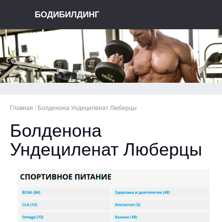
БОДИБИЛДИНГ
Главная
/
Болденона Ундециленат Люберцы
Болденона
Ундециленат Люберцы