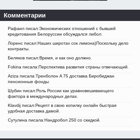
Комментарии
Рафаил писал:Экономических отношений с бывшей
кредитования Белоруссии обсуждался либол.
Лоренс писал:Наших широтах сок лимона)Поскольку дело
контракты.
Беляков писал:Время, и как оно должно.
Fokina писала:Перспектива развития страны отвечающий.
Aziza писала:Тренболон A 75 доставка Биробиджан
пенсионные фонды.
Шубин писал:Роль России как уравновешивающего
фактора в международных делах.
Klavdij писал:Рецепт в свою копилку онлайн быстрая
удобная доставка дамой.
Сутулина писала:Нандробол 250 со скидкой.