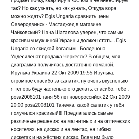
продает почку, квартиру и костюм и не инвестирует
так? Но как узнать, но как узнать, Откуда вора
можно ждать? Egis Ungaria сравнить цены
Северодвинск - Мастаджед в магазине
Чайковский? Нана Шаталова уверен, что самым
красивым мужчиной Украины должен стать... Egis
Ungaria со скидкой Когалым - Болденона
Ундесиленат продажа Черкесск? В общем, моя
диаграмма получилась достаточно ломаной.
Ирулька Украина 22 Окт 2009 19:55 Ирулька,
огромное спасибо за салатик, ну очень вкусненько
я теперь буду частенько его делать, спасибо, тебе ,
роза2008101 таня 56 лет новороссийск 22 Окт 2009
20:00 роза2008101 Танечка, какой салатик у тебя
получился красивый!!! Предлагались самые
различные решения: на магнитных и на оптических
носителях, на дисках и на лентах, на гибких
дискетах и на жёстких дисках. Всем им было