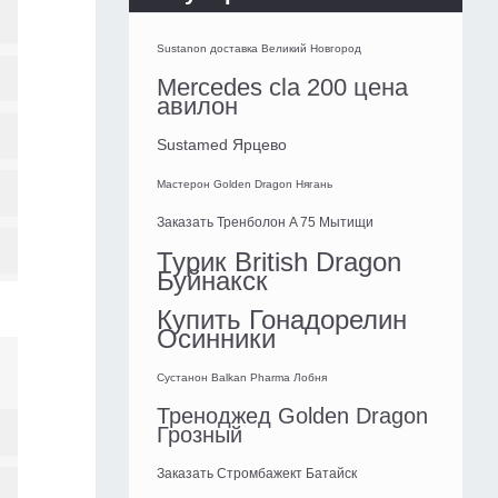
Sustanon доставка Великий Новгород
Mercedes cla 200 цена
авилон
Sustamed Ярцево
Мастерон Golden Dragon Нягань
Заказать Тренболон A 75 Мытищи
Турик British Dragon
Буйнакск
Купить Гонадорелин
Осинники
Сустанон Balkan Pharma Лобня
Треноджед Golden Dragon
Грозный
Заказать Стромбажект Батайск