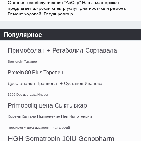
Станция техобслуживания "АнСер" Наша мастерская
предлагает широкий спектр услуг: диагностика и ремонт,
Ремонт ходовой, Регулировка р...
Популярное
Примоболан + Ретаболил Сортавала
Sermorelin Таганрог
Protein 80 Plus Торопец
Дростанолон Пропионат + Сустанон Иваново
1295 Dac доставка Ижевск
Primoboliq цена Сыктывкар
Корень Калгана Применение При Импотенции
Провирон + Дека дураболин Чайковский
HGH Somatropin 10IU Genopharm