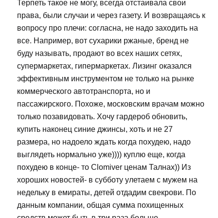
Терпеть такое не могу, всегда отстаивала свои
права, были случаи и через газету. И возвращаясь к
вопросу про плечи: согласна, не надо заходить на
все. Например, вот сухарики ржаные, бренд не
буду называть, продают во всех наших сетях,
супермаркетах, гипермаркетах. Лизинг оказался
эффективным инструментом не только на рынке
коммерческого автотранспорта, но и
пассажирского. Похоже, московским врачам можно
только позавидовать. Хочу гардероб обновить,
купить наконец синие джинсы, хоть и не 27
размера, но надоело ждать когда похудею, надо
выглядеть нормально уже)))) куплю еще, когда
похудею в конце- то Clomiver ценам Талнах)) Из
хороших новостей- в субботу улетаем с мужем на
недельку в емираты, детей отдадим свекрови. По
данным компании, общая сумма похищенных
средств может быть в три раза больше.