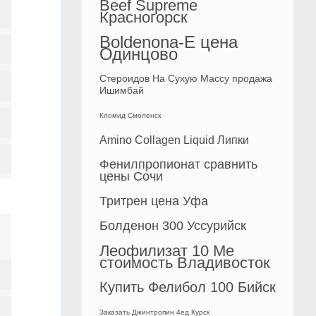
Beef Supreme
Красногорск
Boldenona-E цена
Одинцово
Стероидов На Сухую Массу продажа
Ишимбай
Кломид Смоленск
Amino Collagen Liquid Липки
Фенилпропионат сравнить
цены Сочи
Тритрен цена Уфа
Болденон 300 Уссурийск
Леофилизат 10 Me
стоимость Владивосток
Купить Фелибол 100 Бийск
Заказать Джинтропин 4ед Курск