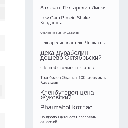
Заказать Гексарелин Лиски
Low Carb Protein Shake
Кондопога
Oxandrolone 25 Мг Саратов
Гексарелин в аптеке Черкассы
Дека Дураболин
дешево Октябрьский
Clomed стоимость Саров
Тренболон Энантат 100 стоимость
Камышин
Кленбутерол цена
Жуковский
Pharmabol Котлас
Нандролон Деканоат Переславль-
Залесский