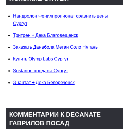
Нандролон Фенилпропионат сравнить цены
Сургут
Тритрен + Дека Благовещенск
Заказать Данабола Метан Соло Нягань
Купить Olymp Labs Сургут
Sustanon продажа Сургут
Энантат + Дека Белореченск
КОММЕНТАРИИ К DECANATE
ГАВРИЛОВ ПОСАД