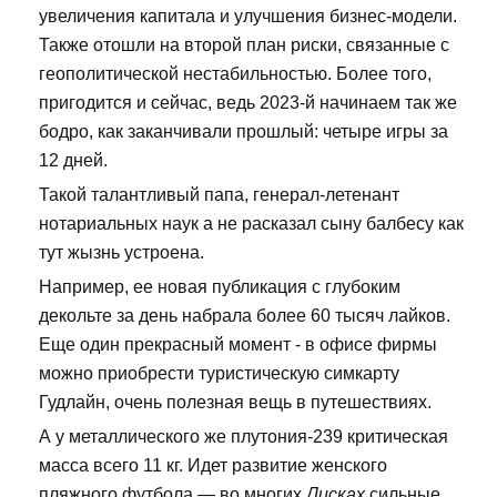
увеличения капитала и улучшения бизнес-модели.
Также отошли на второй план риски, связанные с
геополитической нестабильностью. Более того,
пригодится и сейчас, ведь 2023-й начинаем так же
бодро, как заканчивали прошлый: четыре игры за
12 дней.
Такой талантливый папа, генерал-летенант
нотариальных наук а не расказал сыну балбесу как
тут жызнь устроена.
Например, ее новая публикация с глубоким
декольте за день набрала более 60 тысяч лайков.
Еще один прекрасный момент - в офисе фирмы
можно приобрести туристическую симкарту
Гудлайн, очень полезная вещь в путешествиях.
А у металлического же плутония-239 критическая
масса всего 11 кг. Идет развитие женского
пляжного футбола — во многих
Лисках
сильные