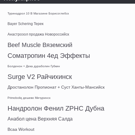
Туринадрол 10 В Магазине Борисоглебск
Bayer Schering Терек
Анастрозол продажа Новороссийск
Beef Muscle Вяземский
Cоматропин 4ед Эффекты
Болденон + Дека дураболин Губкин
Surge V2 Райчихинск
Дростанолон Пропионат + Суст Ханты-Мансийск
Primoboliq дешево Мичуринск
Нандролон Фенил ZPHC Дубна
Анабол цена Верхняя Салда
Bcaa Workout