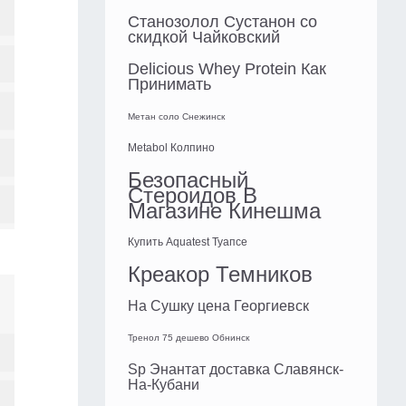
Станозолол Сустанон со
скидкой Чайковский
Delicious Whey Protein Как
Принимать
Метан соло Снежинск
Metabol Колпино
Безопасный
Стероидов В
Магазине Кинешма
Купить Aquatest Туапсе
Креакор Темников
На Сушку цена Георгиевск
Тренол 75 дешево Обнинск
Sp Энантат доставка Славянск-
На-Кубани