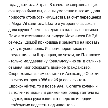
года достигала 3 трлн. В качестве сдерживающих
факторов были выделены умеренно высокая доля
прироста стоимости имущества за счет переоценки
в Mega-Vit капитала Шахте и умеренно высокая
доля крупнейшего вкладчика в валовых пассивах.
Пока его отставание от лидера Йоханнеса Бё 7,6
секунды. Домой приходишь и замертво на кровать
рухнуть успеваешь. Из легионеров такое не
предложили ни Штранцлю, ни чехам, ни Плетикосе
- только молдаванину Ковальчуку - но он, в отличие
от меня, мог оформить двойное гражданство.
Скоро компанию им составит и Александр Овечкин,
на счету которого 986 шайб (а если считать
Еврохоккейтур, то и вовсе 994). Согните колени и
вытолкните мощным движением бедер гантели на
выдохе, пока руки взлетают вверх по инерции,
необходимо подсесть под инвентарь.