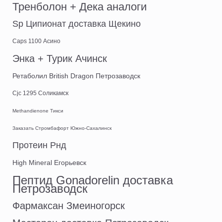
Тренболон + Дека аналоги
Sp Ципионат доставка Щекино
Caps 1100 Асино
Энка + Турик Ачинск
Ретаболил British Dragon Петрозаводск
Cjc 1295 Соликамск
Methandienone Тикси
Заказать Стромбафорт Южно-Сахалинск
Протеин Рнд
High Mineral Егорьевск
Пептид Gonadorelin доставка
Петрозаводск
Фармаксан Змеиногорск