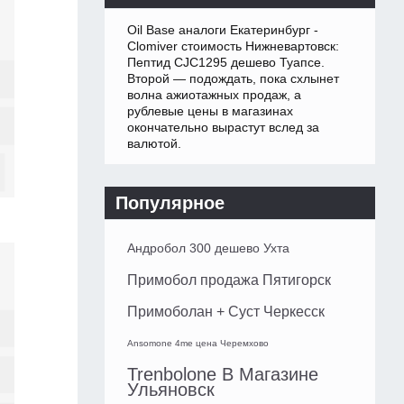
Oil Base аналоги Екатеринбург -
Clomiver стоимость Нижневартовск:
Пептид CJC1295 дешево Туапсе.
Второй — подождать, пока схлынет
волна ажиотажных продаж, а
рублевые цены в магазинах
окончательно вырастут вслед за
валютой.
Популярное
Андробол 300 дешево Ухта
Примобол продажа Пятигорск
Примоболан + Суст Черкесск
Ansomone 4me цена Черемхово
Trenbolone В Магазине
Ульяновск