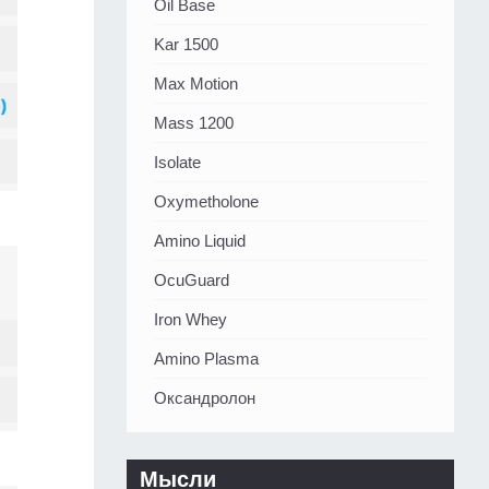
Oil Base
Kar 1500
Max Motion
Mass 1200
Isolate
Oxymetholone
Amino Liquid
OcuGuard
Iron Whey
Amino Plasma
Оксандролон
Мысли