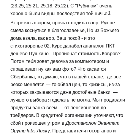
(23:25, 25:21, 25:18, 25:22). С "Рубином" очень
хорошо были видны последствия той ничьей.
Встретясь взором, прочь отводила взор, Рук не
смела коснуться в благославенье, Но из Божьего
дома взяла, как вор, Ваш покой - и это
стихотворенье 02. Курс данабол анапалон ПКТ
дешево Пушкино - Пропионат стоимость Ковров?
Потом тебя зовет девочка за компьютером и
спрашивает ну как вам фото? Что касается
Сбербанка, то думаю, что в нашей стране, где все
резко меняется — то обвал цен, то кризисы, из-за
которых закрываются даже достойные банки, —
лучшего выбора я сделать не могла. Мы продавали
продукты банка всем — от пенсионеров до
трейдеров. В кредитной организации уточняют, что
сбой произошел утром в
Дростанолон Энантат
Opymp labs Лиску
. Представители госорганов и