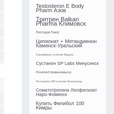
Testosteron E Body
Pharm Азов
Тритрен Balkan
Pharma Климовск
Пептидов Томск
Ципионат + Метандиенон
Каменск-Уральский
Стромбажект в аптеке Видное
Сустанон SP Labs Минусинск
Provimed Невинномысск
Тестоципол 200 в аптеке Зеленоград
Соматотропина Леофилизат
Наро-Фоминск
Купить Фелибол 100
Кимры